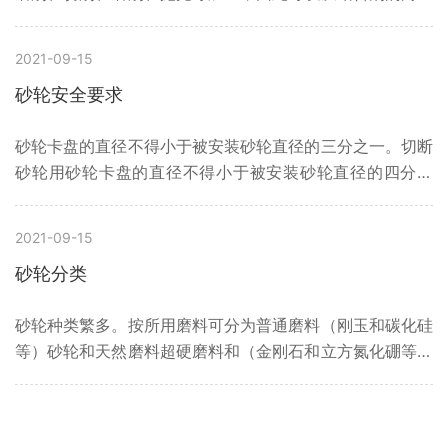
对砂轮进行粗略的分类。电镀金刚石磨头一种小型带柄磨削
工具的总称，应用于电磨机，吊磨机，手电钻。种类很多主
2021-09-15
要有陶瓷磨头，橡胶磨头，金刚石磨头，砂布磨头等。通过
砂轮安全要求
对砂轮结合剂的理解，更容易掌握砂轮的使用，掌握砂轮的
性能，更大限度地发挥砂轮的作用。常用的粘结剂可分为两
砂轮卡盘的直径不得小于被安装砂轮直径的三分之一。切断
类：有机粘结剂和无机粘结剂，有机粘结剂包括树脂粘结剂
砂轮用砂轮卡盘的直径不得小于被安装砂轮直径的四分之
和橡胶粘结剂，无机粘结剂包括陶瓷粘结剂、菱形粘结剂和
一。
金属粘结剂。
2021-09-15
砂轮分类
砂轮种类繁多。按所用磨料可分为普通磨料（刚玉和碳化硅
等）砂轮和天然磨料超硬磨料和（金刚石和立方氮化硼等）
砂轮；按形状可分为平形砂轮、斜边砂轮、筒形砂轮、杯形
砂轮、碟形砂轮等；按结合剂可分为陶瓷砂轮、树脂砂轮、
橡胶砂轮、金属砂轮等。砂轮的特性参数主要有磨料、粒