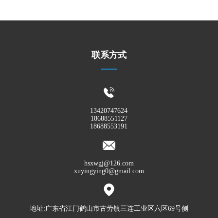
度、硬度、结合剂、形状、尺寸等。由于砂轮通常在高速下
工作，因而使用前应进行回转试验（保证砂轮在工作转速
下，不会破裂）和静平衡试验（防止工作时引起机床振
动）。砂轮在工作一段时间后，应进行修整以恢复磨削性能
和正确的几何形状。
联系方式
13420747624
18688551127
18688553191
hsxwgj@126.com
xuyingying0@gmail.com
地址:广东省江门鹤山市古劳镇三连工业区六区69号侧