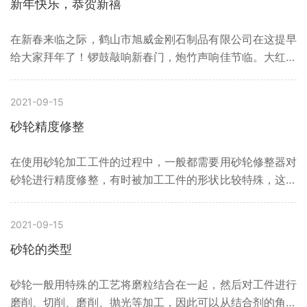
新年快乐，恭贺新禧
在新春来临之际，鹤山市旭威金刚石制品有限公司在这提早
给大家拜年了！锣鼓敲响新春门，炮竹声响佳节临。大红灯
笼照前途，灯火摇曳幸福路。合家团圆围一起，滚圆水饺似
元宝。美酒深海大鱼头，举杯共饮庆丰年。祝你：春节万事
2021-09-15
皆顺意，出门捡到人民币。愿君：合家团圆幸福溢，吉星高
砂轮精度修整
照棒身体。
在使用砂轮加工工件的过程中，一般都需要用砂轮修整器对
砂轮进行精度修整，有时被加工工件的形状比较特殊，这时
也应该用修整器对砂轮的形状进行修整。而砂轮的种类不
同，所选用的修整器也不同。一般修整陶瓷结合剂的刚玉砂
2021-09-15
轮及碳化硅砂轮等，可以用金刚石笔，如果砂轮的硬度比较
砂轮的类型
低，而且对加工的要求不高，也可用加硬的碳化硅砂轮条来
修整。如果需要对钻石砂轮、金刚石砂轮、CBN砂轮、立方
砂轮一般用特殊的工艺将磨粒结合在一起，然后对工件进行
氮化硼砂轮等超硬砂轮修整的话，大部份可以用陶瓷砂轮块
磨削、切削、磨削、抛光等加工，因此可以从结合剂的角度
来修整。