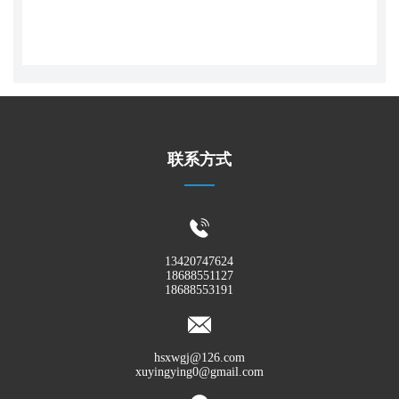
联系方式
13420747624
18688551127
18688553191
hsxwgj@126.com
xuyingying0@gmail.com