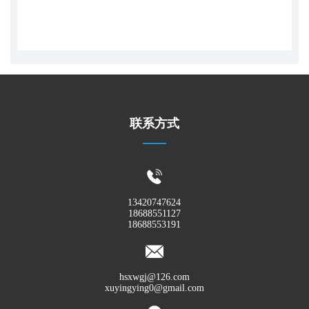
联系方式
13420747624
18688551127
18688553191
hsxwgj@126.com
xuyingying0@gmail.com