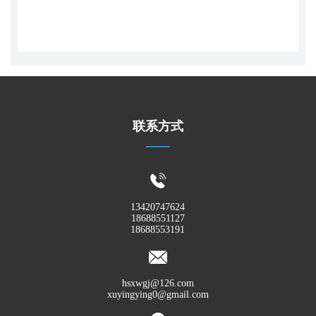
联系方式
13420747624
18688551127
18688553191
hsxwgj@126.com
xuyingying0@gmail.com